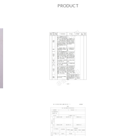
PRODUCT